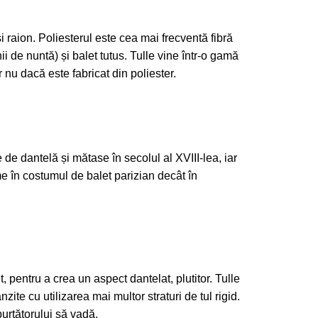
 și raion. Poliesterul este cea mai frecventă fibră
hii de nuntă) și balet tutus. Tulle vine într-o gamă
 nu dacă este fabricat din poliester.
 de dantelă și mătase în secolul al XVIII-lea, iar
 în costumul de balet parizian decât în ​​
, pentru a crea un aspect dantelat, plutitor. Tulle
ite cu utilizarea mai multor straturi de tul rigid.
purtătorului să vadă.