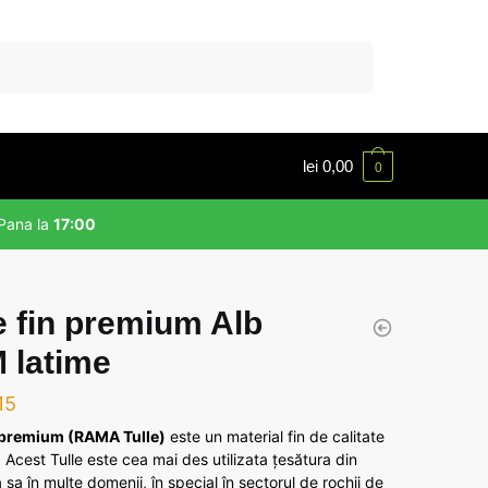
lei
0,00
0
Pana la
17:00
e fin premium Alb
 latime
15
n premium (RAMA Tulle)
este un material fin de calitate
Acest Tulle este cea mai des utilizata țesătura din
 sa în multe domenii, în special în sectorul de rochii de