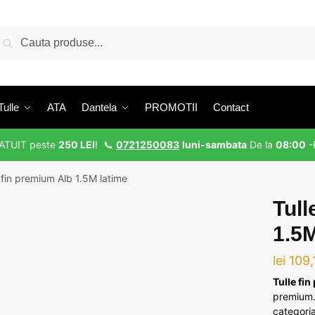
aută
Caută
upă:
Tulle
ATA
Dantela
PROMOTII
Contact
RATUIT peste
250 LEI
! 📞
0721250083
luni-sambata
De la
08:00
-
 fin premium Alb 1.5M latime
Tull
1.5M
lei
109,
Tulle fi
premium. 
categoria