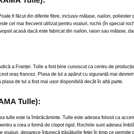
(RAMA Tulle):
 Poate fi făcut din diferite fibre, inclusiv mătase, nailon, poliester
 este cel mai frecvent utilizat pentru voaluri, rochii (în special roc
i vopsit acasă dacă este fabricat din nailon, raion sau mătase, dar
udică a Franței. Tulle a fost bine cunoscut ca centru de producție
acest oraș francez. Plasa de tul a apărut cu siguranță mai devreme
lasa de tul a fost mai ușor disponibilă decât în ​​altă parte.
RAMA Tulle):
ea tulle este la îmbrăcăminte. Tulle este adesea folosit ca accent
pentru a crea o formă de clopot rigid. Rochiile sunt adesea îmblânz
 voaluri, deoarece întunecă trăsăturile feței în timp ce permite 