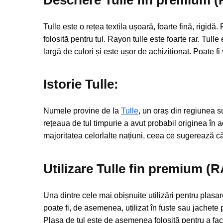
Descriere Tulle fin premium 
Tulle este o rețea textila ușoară, foarte fină, rigidă.
folosită pentru tul. Rayon tulle este foarte rar. Tulle
largă de culori și este ușor de achizitionat. Poate f
Istorie Tulle:
Numele provine de la
Tulle
, un oraș din regiunea s
rețeaua de tul timpurie a avut probabil originea în 
majoritatea celorlalte națiuni, ceea ce sugerează că p
Utilizare Tulle fin premium (
Una dintre cele mai obișnuite utilizări pentru plasar
poate fi, de asemenea, utilizat în fuste sau jachete 
Plasa de tul este de asemenea folosită pentru a face