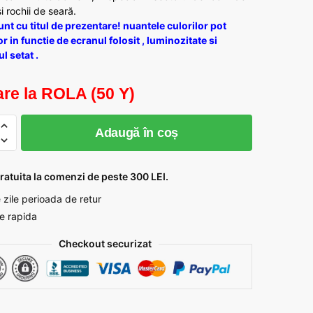
i rochii de seară.
nt cu titul de prezentare! nuantele culorilor pot
or in functie de ecranul folosit , luminozitate si
l setat .
re la ROLA (50 Y)
te
Adaugă în coș
m
ratuita la comenzi de peste 300 LEI.
 zile perioada de retur
re rapida
Checkout securizat