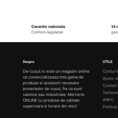
Garantie nationala
14 d
Conform legislatiei
gara
Despre
UTILE
De-cusut.ro este un magazin online
Contul 
ce comercializeaza tota gama de
Ajutor cl
produse si accesorii necesare
Contact
proiectelor de cusut, fie ca sunt
Termeni 
casnice sau industriale. Mercerie
ANPC
ONLINE cu produse de calitate
superioara si livrare din stoc!
Politică