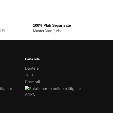
100% Plati Securizate
LEI
MasterCard / Visa
Harta site
Dantela
Tulle
Promotii