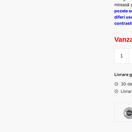
mireasă ș
pozele su
diferi us
contrastu
Vanza
Cantita
Tulle
fin
premiu
Livrare g
Alb
30 de
1.5M
Livra
latime