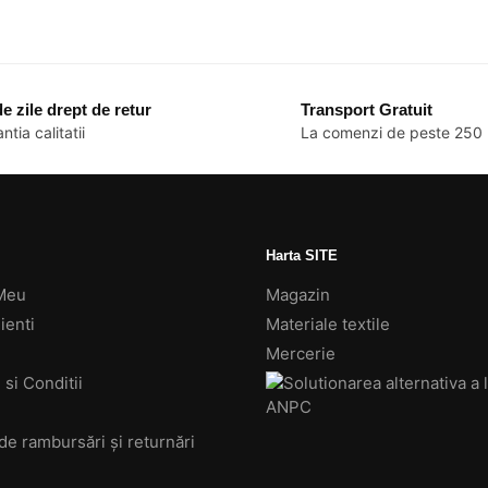
e zile drept de retur
Transport Gratuit
ntia calitatii
La comenzi de peste 250 
Harta SITE
Meu
Magazin
ienti
Materiale textile
Mercerie
si Conditii
 de rambursări și returnări