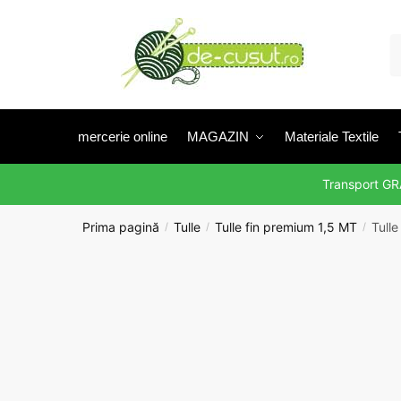
Skip
Skip
to
to
C
navigation
content
d
mercerie online
MAGAZIN
Materiale Textile
Transport G
Prima pagină
Tulle
Tulle fin premium 1,5 MT
Tulle
/
/
/