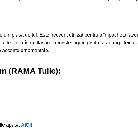
din plasa de tul. Este frecvent utilizat pentru a împacheta favoru
i utilizate și în matlasare și meșteșuguri, pentru a adăuga textur
lte accente ornamentale.
ium (RAMA Tulle):
lle
apasa
AICI!