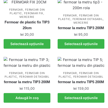
mai
mai
multe
multe
,
FERMOAR
FERMOAR DIN
,
,
PLASTIC
FEROMAR FIX
variații.
variații.
,
FERMOAR
FERMOAR DIN
MERCERIE
,
,
Opțiunile
PLASTIC
FEROMAR DETASABIL
Opțiunile
Fermoar de plastic fix TIP3
MERCERIE
pot
pot
20cm
fermoar la metru TIP3 200M
fi
fi
lei
20,00
lei
95,00
alese
alese
Acest
Acest
în
în
Selectează opțiunile
Selectează opțiunile
produs
produs
pagina
pagina
are
are
produsului.
produsului.
mai
mai
multe
multe
variații.
variații.
,
,
FERMOAR
FERMOAR DIN
FERMOAR
FERMOAR DIN
,
,
PLASTIC
FEROMAR DETASABIL
Opțiunile
PLASTIC
FEROMAR DETASABIL
Opțiunile
fermoar la metru TIP3 200M
fermoar la metru TIP5 200M
pot
pot
lei
115,00
lei
159,00
fi
fi
alese
alese
Acest
Adaugă în coș
Selectează opțiunile
în
în
produs
pagina
pagina