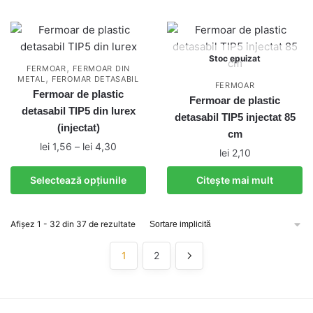
mai
la
multe
lei 1,60
variații.
Opțiunile
Stoc epuizat
,
FERMOAR
FERMOAR DIN
pot
,
METAL
FEROMAR DETASABIL
FERMOAR
fi
Fermoar de plastic
Fermoar de plastic
alese
detasabil TIP5 din lurex
detasabil TIP5 injectat 85
în
(injectat)
cm
pagina
Interval
lei
1,56
–
lei
4,30
lei
2,10
produsului.
de
Acest
prețuri:
Selectează opțiunile
Citește mai mult
produs
lei 1,56
are
până
mai
la
Afișez 1 - 32 din 37 de rezultate
multe
lei 4,30
variații.
1
2
Opțiunile
pot
fi