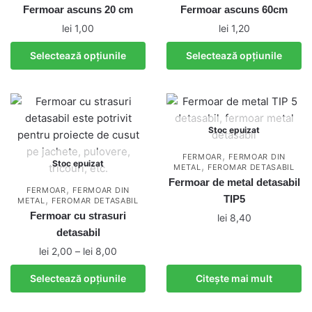
variații.
variații.
Fermoar ascuns 20 cm
Fermoar ascuns 60cm
Opțiunile
Opțiunile
lei
1,00
lei
1,20
pot
pot
Acest
Acest
Selectează opțiunile
Selectează opțiunile
fi
fi
produs
produs
alese
alese
are
are
în
în
mai
mai
pagina
pagina
multe
multe
produsului.
produsului.
Stoc epuizat
variații.
variații.
Opțiunile
Opțiunile
,
FERMOAR
FERMOAR DIN
Stoc epuizat
,
pot
METAL
FEROMAR DETASABIL
pot
Fermoar de metal detasabil
fi
fi
,
FERMOAR
FERMOAR DIN
,
TIP5
METAL
FEROMAR DETASABIL
alese
alese
Fermoar cu strasuri
lei
8,40
în
în
detasabil
pagina
pagina
Interval
lei
2,00
–
lei
8,00
produsului.
produsului.
de
Acest
Selectează opțiunile
Citește mai mult
prețuri:
produs
lei 2,00
are
până