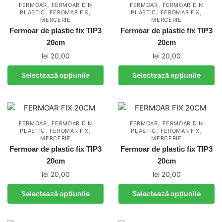
,
,
FERMOAR
FERMOAR DIN
FERMOAR
FERMOAR DIN
,
,
,
,
PLASTIC
FEROMAR FIX
PLASTIC
FEROMAR FIX
MERCERIE
MERCERIE
Fermoar de plastic fix TIP3
Fermoar de plastic fix TIP3
20cm
20cm
lei
20,00
lei
20,00
Acest
Acest
Selectează opțiunile
Selectează opțiunile
produs
produs
are
are
mai
mai
multe
multe
,
,
FERMOAR
FERMOAR DIN
FERMOAR
FERMOAR DIN
,
,
,
,
PLASTIC
FEROMAR FIX
variații.
PLASTIC
FEROMAR FIX
variații.
MERCERIE
MERCERIE
Opțiunile
Opțiunile
Fermoar de plastic fix TIP3
Fermoar de plastic fix TIP3
pot
pot
20cm
20cm
fi
fi
lei
20,00
lei
20,00
alese
alese
Acest
Acest
în
în
Selectează opțiunile
Selectează opțiunile
produs
produs
pagina
pagina
are
are
produsului.
produsului.