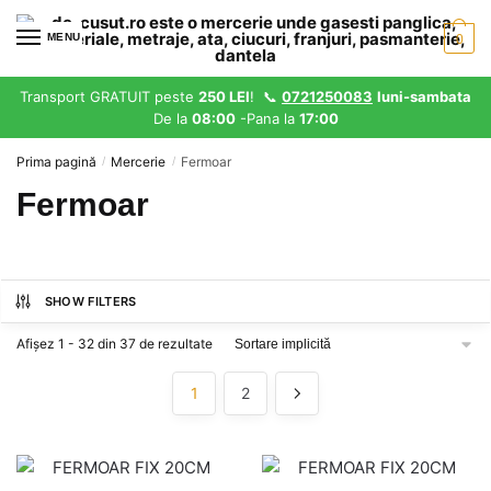
Skip
Skip
to
to
MENU
0
navigation
content
Transport GRATUIT peste
250 LEI
! 📞
0721250083
luni-sambata
De la
08:00
-Pana la
17:00
Prima pagină
Mercerie
Fermoar
/
/
Fermoar
SHOW FILTERS
Afișez 1 - 32 din 37 de rezultate
1
2