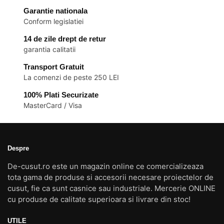
alese
Garantie nationala
în
Conform legislatiei
pagina
14 de zile drept de retur
produsului.
garantia calitatii
Transport Gratuit
La comenzi de peste 250 LEI
100% Plati Securizate
MasterCard / Visa
Despre
De-cusut.ro este un magazin online ce comercializeaza
tota gama de produse si accesorii necesare proiectelor de
cusut, fie ca sunt casnice sau industriale. Mercerie ONLINE
cu produse de calitate superioara si livrare din stoc!
UTILE