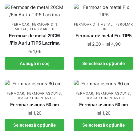
are
produsului.
produsului.
mai
multe
variații.
,
,
FERMOAR
FERMOAR DIN
FERMOAR DIN METAL
FEROMAR
,
METAL
FEROMAR FIX
FIX
Opțiunile
Fermoar de metal 20CM
Fermoar de metal Fix TIP5
pot
/Fix Auriu TIP5 Lacrima
Interval
lei
2,20
–
lei
4,90
fi
de
lei
1,66
alese
Acest
prețuri:
în
produs
Adaugă în coș
Selectează opțiunile
lei 2,20
pagina
are
până
produsului.
mai
la
multe
lei 4,90
variații.
,
,
,
,
FERMOAR
FERMOAR ASCUNS
FERMOAR
FERMOAR ASCUNS
FERMOAR DIN PLASTIC
FERMOAR DIN PLASTIC
Opțiunile
Fermoar ascuns 60 cm
Fermoar ascuns 60 cm
pot
lei
1,20
lei
1,20
fi
alese
Acest
Acest
Selectează opțiunile
Selectează opțiunile
în
produs
produs
pagina