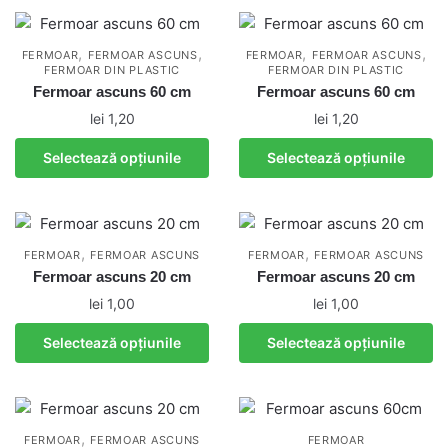
are
are
produsului.
mai
mai
multe
multe
,
,
,
,
FERMOAR
FERMOAR ASCUNS
FERMOAR
FERMOAR ASCUNS
FERMOAR DIN PLASTIC
variații.
FERMOAR DIN PLASTIC
variații.
Fermoar ascuns 60 cm
Fermoar ascuns 60 cm
Opțiunile
Opțiunile
lei
1,20
lei
1,20
pot
pot
fi
fi
Acest
Acest
Selectează opțiunile
Selectează opțiunile
alese
alese
produs
produs
în
în
are
are
pagina
pagina
mai
mai
produsului.
produsului.
multe
multe
,
,
FERMOAR
FERMOAR ASCUNS
FERMOAR
FERMOAR ASCUNS
variații.
variații.
Fermoar ascuns 20 cm
Fermoar ascuns 20 cm
Opțiunile
Opțiunile
lei
1,00
lei
1,00
pot
pot
Acest
Acest
Selectează opțiunile
Selectează opțiunile
fi
fi
produs
produs
alese
alese
are
are
în
în
mai
mai
pagina
pagina
multe
multe
,
produsului.
produsului.
FERMOAR
FERMOAR ASCUNS
FERMOAR