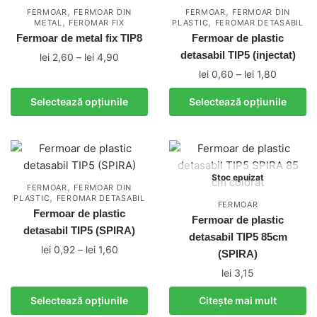
variații.
,
,
FERMOAR
FERMOAR DIN
FERMOAR
FERMOAR DIN
fi
,
,
METAL
FEROMAR FIX
Opțiunile
PLASTIC
FEROMAR DETASABIL
alese
Fermoar de metal fix TIP8
Fermoar de plastic
pot
în
detasabil TIP5 (injectat)
Interval
lei
2,60
–
lei
4,90
fi
pagina
de
Interval
lei
0,60
–
lei
1,80
alese
Acest
produsului.
prețuri:
de
în
produs
Acest
Selectează opțiunile
Selectează opțiunile
lei 2,60
prețuri:
pagina
are
produs
până
lei 0,60
produsului.
mai
are
la
până
multe
mai
lei 4,90
la
variații.
multe
lei 1,80
Stoc epuizat
Opțiunile
variații.
,
FERMOAR
FERMOAR DIN
,
PLASTIC
FEROMAR DETASABIL
pot
Opțiunile
FERMOAR
Fermoar de plastic
fi
pot
Fermoar de plastic
detasabil TIP5 (SPIRA)
alese
fi
detasabil TIP5 85cm
Interval
lei
0,92
–
lei
1,60
în
alese
(SPIRA)
de
pagina
în
Acest
lei
3,15
prețuri:
produsului.
pagina
produs
lei 0,92
Selectează opțiunile
Citește mai mult
produsului.
are
până