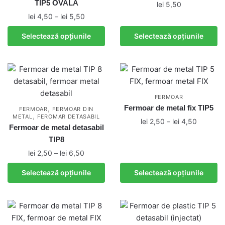
TIP5 OVALA
lei
5,50
în
pagina
Interval
lei
4,50
–
lei
5,50
pagina
produsului.
Acest
de
produsului.
Acest
produs
Selectează opțiunile
Selectează opțiunile
prețuri:
produs
are
lei 4,50
are
mai
până
mai
multe
la
multe
variații.
lei 5,50
variații.
Opțiunile
FERMOAR
Opțiunile
pot
,
Fermoar de metal fix TIP5
FERMOAR
FERMOAR DIN
,
METAL
FEROMAR DETASABIL
pot
fi
Interval
lei
2,50
–
lei
4,50
Fermoar de metal detasabil
fi
alese
de
Acest
TIP8
alese
în
prețuri:
produs
Interval
lei
2,50
–
lei
6,50
în
pagina
lei 2,50
are
de
până
pagina
produsului.
Acest
Selectează opțiunile
Selectează opțiunile
mai
prețuri:
la
produsului.
produs
lei 2,50
multe
lei 4,50
are
până
variații.
mai
la
Opțiunile
multe
lei 6,50
pot