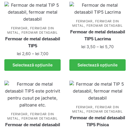
mai
la
multe
lei 8,00
variații.
,
FERMOAR
FERMOAR DIN
,
Opțiunile
METAL
FEROMAR DETASABIL
,
FERMOAR
FERMOAR DIN
,
Fermoar de metal detasabil
METAL
FEROMAR DETASABIL
pot
Fermoar de metal detasabil
TIP5 Lacrima
fi
TIP5
Interval
lei
3,50
–
lei
5,70
alese
de
Interval
lei
2,60
–
lei
7,00
în
Acest
prețuri:
de
pagina
Acest
produs
Selectează opțiunile
Selectează opțiunile
lei 3,50
prețuri:
produsului.
produs
are
până
lei 2,60
are
mai
la
până
mai
multe
lei 5,70
la
multe
variații.
lei 7,00
variații.
Opțiunile
Opțiunile
pot
,
FERMOAR
FERMOAR DIN
,
pot
METAL
FEROMAR DETASABIL
fi
,
FERMOAR
FERMOAR DIN
,
Fermoar de metal detasabil
METAL
FEROMAR DETASABIL
fi
alese
Fermoar de metal detasabil
TIP5 Pisica
alese
în