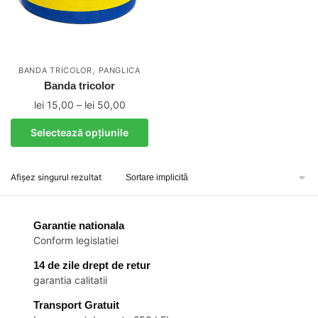
,
BANDA TRICOLOR
PANGLICA
Banda tricolor
Interval
lei
15,00
–
lei
50,00
de
Acest
Selectează opțiunile
prețuri:
produs
lei 15,00
are
până
Afișez singurul rezultat
mai
la
multe
lei 50,00
variații.
Garantie nationala
Opțiunile
Conform legislatiei
pot
fi
14 de zile drept de retur
garantia calitatii
alese
în
Transport Gratuit
pagina