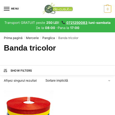
Skip
Skip
to
to
MENU
0
navigation
content
Transport GRATUIT peste
250 LEI
!
0721250083
luni-sambata
De la
08:00
-Pana la
17:00
Prima pagină
Mercerie
Panglica
Banda tricolor
/
/
/
Banda tricolor
SHOW FILTERS
Afișez singurul rezultat