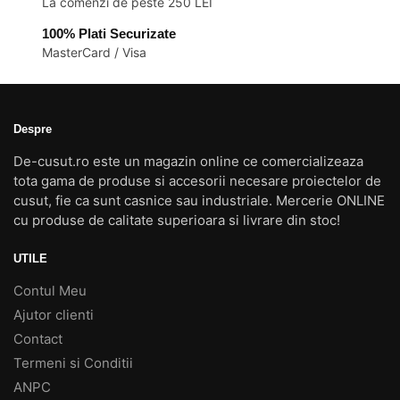
La comenzi de peste 250 LEI
produsului.
100% Plati Securizate
MasterCard / Visa
Despre
De-cusut.ro este un magazin online ce comercializeaza
tota gama de produse si accesorii necesare proiectelor de
cusut, fie ca sunt casnice sau industriale. Mercerie ONLINE
cu produse de calitate superioara si livrare din stoc!
UTILE
Contul Meu
Ajutor clienti
Contact
Termeni si Conditii
ANPC