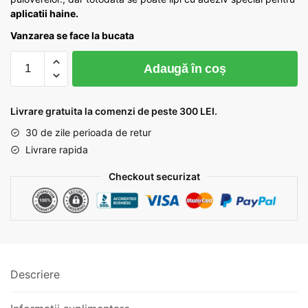
aplicatii haine.
Vanzarea se face la bucata
Cantitate
Adaugă în coș
Guler
multicolor
cu
Livrare gratuita la comenzi de peste 300 LEI.
ciucuri
30 de zile perioada de retur
cod
Livrare rapida
157
Checkout securizat
Descriere