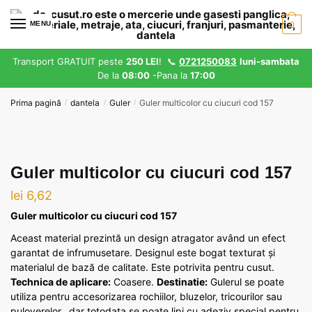
Skip
Skip
to
to
MENU
0
navigation
content
Transport GRATUIT peste
250 LEI
! 📞
0721250083
luni-sambata
De la
08:00
-Pana la
17:00
Prima pagină
dantela
Guler
Guler multicolor cu ciucuri cod 157
/
/
/
Guler multicolor cu ciucuri cod 157
lei
6,62
Guler multicolor cu ciucuri cod 157
Aceast material prezintă un design atragator având un efect
garantat de infrumusetare. Designul este bogat texturat și
materialul de bază de calitate. Este potrivita pentru cusut.
Technica de aplicare:
Coasere.
Destinatie:
Gulerul se poate
utiliza pentru accesorizarea rochiilor, bluzelor, tricourilor sau
puloverelor., dar totodata se poate lipi cu adeziv special pentru