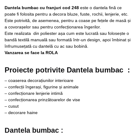
Dantela bumbac cu franjuri cod 248
este o dantela fină ce
poate fi folosita pentru a decora bluze, fuste, rochii, lenjerie, etc.
Este potrivită, de asemenea, pentru a coase pe fețele de masă și
a covorașelor sau pentru confecționarea îngerilor.
Este realizata din poliester așa cum este lucrată sau folosește o
bandă textilă manuală sau formată într-un design, apoi îmbinat și
înfrumusețată cu dantelă cu ac sau bobină.
Vanzarea se face la ROLA
Proiecte potrivite
Dantela bumbac
:
– coaserea decorațiunilor interioare
– confecții îngerași, figurine și animale
– confecționare lenjerie intimă
– confecționarea prinzătoarelor de vise
– cusut
– decorare haine
Dantela bumbac
: