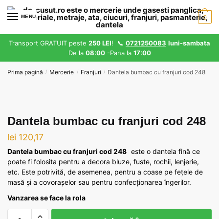
Skip
Skip
to
to
MENU
0
navigation
content
Transport GRATUIT peste
250 LEI
! 📞
0721250083
luni-sambata
De la
08:00
-Pana la
17:00
Prima pagină
Mercerie
Franjuri
Dantela bumbac cu franjuri cod 248
/
/
/
Dantela bumbac cu franjuri cod 248
lei
120,17
Dantela bumbac cu franjuri cod 248
este o dantela fină ce
poate fi folosita pentru a decora bluze, fuste, rochii, lenjerie,
etc. Este potrivită, de asemenea, pentru a coase pe fețele de
masă și a covorașelor sau pentru confecționarea îngerilor.
Vanzarea se face la rola
Cantitate