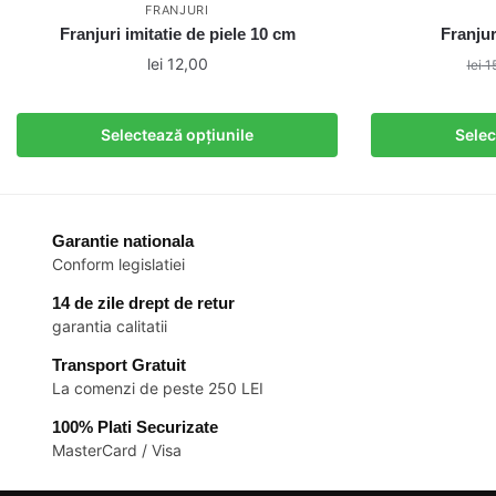
FRANJURI
Franjuri imitatie de piele 10 cm
Franjur
lei
12,00
lei
15
Acest
produs
Selectează opțiunile
Selec
are
mai
multe
variații.
Garantie nationala
Opțiunile
Conform legislatiei
pot
14 de zile drept de retur
fi
garantia calitatii
alese
Transport Gratuit
în
La comenzi de peste 250 LEI
pagina
produsului.
100% Plati Securizate
MasterCard / Visa