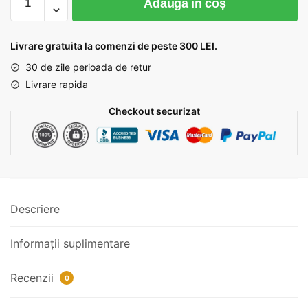
Adaugă în coș
Dantela
bumbac
cu
Livrare gratuita la comenzi de peste 300 LEI.
franjuri
30 de zile perioada de retur
cod
Livrare rapida
248
Checkout securizat
Descriere
Informații suplimentare
Recenzii
0