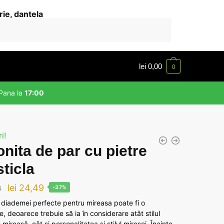
lei
0,00
0
Pana la
17:00
i!
nita de par cu pietre
sticla
Prețul
Prețul
lei
24,49
8
-37%
inițial
curent
 diademei perfecte pentru mireasa poate fi o
, deoarece trebuie să ia în considerare atât stilul
a
este:
 mireasă, cât și personalitatea și stilul miresei. Înainte