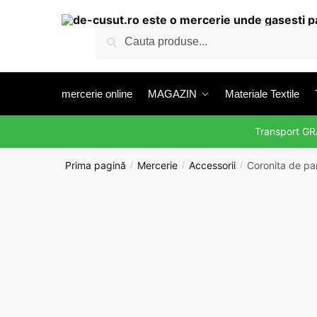
Skip
Skip
to
to
Caută
Caută
navigation
content
după:
mercerie online
MAGAZIN
Materiale Textile
Transport G
Prima pagină
Mercerie
Accessorii
Coronita de par
/
/
/