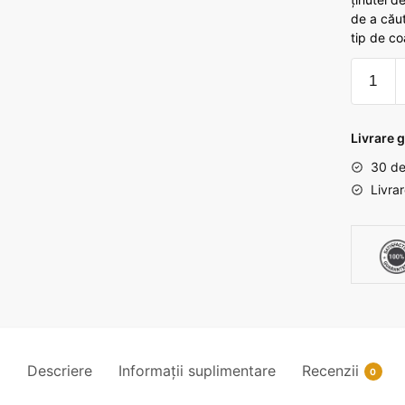
de a cău
tip de co
Cantita
Coronit
de
par
Livrare g
cu
30 de
pietre
Livra
din
sticla
Descriere
Informații suplimentare
Recenzii
0