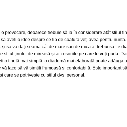
provocare, deoarece trebuie să ia în considerare atât stilul ținut
 să aveți o idee despre ce tip de coafură veți avea pentru nuntă
 și să vă dați seama cât de mare sau de mică ar trebui să fie d
stilul ținutei de mireasă și accesoriile pe care le veți purta. Da
ți o ținută mai simplă, o diademă mai elaborată poate adăuga un
 vă face să vă simțiți frumoasă și confortabilă. Este important să 
i care se potrivește cu stilul dvs. personal.