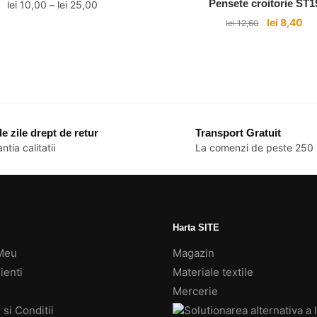
Pensete croitorie ST1
Interval
lei
10,00
–
lei
25,00
de
Prețul
Pre
lei
8,40
lei
12,60
Acest
prețuri:
inițial
cu
produs
lei 10,00
a
est
are
până
fost:
lei
mai
la
lei 12,60.
lei 25,00
multe
variații.
e zile drept de retur
Transport Gratuit
Opțiunile
ntia calitatii
La comenzi de peste 250 
pot
fi
alese
în
pagina
Harta SITE
produsului.
Meu
Magazin
ienti
Materiale textile
Mercerie
si Conditii