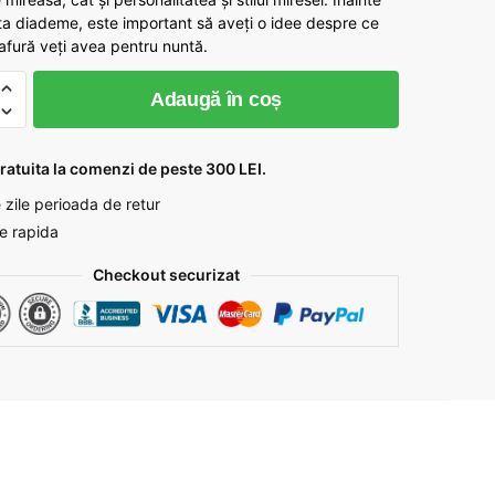
fost:
lei 24,49.
ta diademe, este important să aveți o idee despre ce
lei 38,58.
afură veți avea pentru nuntă.
te
Adaugă în coș
a
ratuita la comenzi de peste 300 LEI.
 zile perioada de retur
re rapida
Checkout securizat