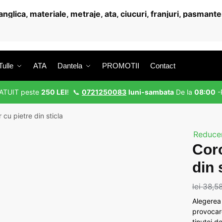
Tulle
ATA
Dantela
PROMOTII
Contact
RATUIT peste
250 LEI
! 📞
0721250083
luni-sambata
De la
08:00
-
 cu pietre din sticla
Reducer
Coro
din 
lei
38,5
Alegerea
provocare
ținutei de