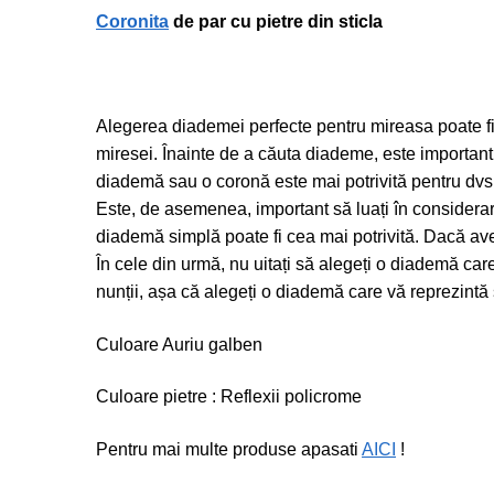
Coronita
de par cu pietre din sticla
Alegerea diademei perfecte pentru mireasa poate fi o 
miresei. Înainte de a căuta diademe, este important
diademă sau o coronă este mai potrivită pentru dvs.
Este, de asemenea, important să luați în considerare 
diademă simplă poate fi cea mai potrivită. Dacă ave
În cele din urmă, nu uitați să alegeți o diademă care
nunții, așa că alegeți o diademă care vă reprezintă ș
Culoare Auriu galben
Culoare pietre : Reflexii policrome
Pentru mai multe produse apasati
AICI
!