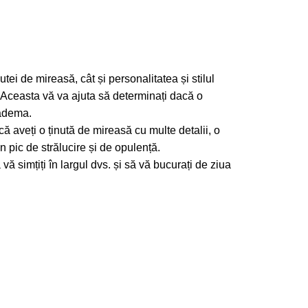
ei de mireasă, cât și personalitatea și stilul
. Aceasta vă va ajuta să determinați dacă o
iadema.
că aveți o ținută de mireasă cu multe detalii, o
 pic de strălucire și de opulență.
vă simțiți în largul dvs. și să vă bucurați de ziua