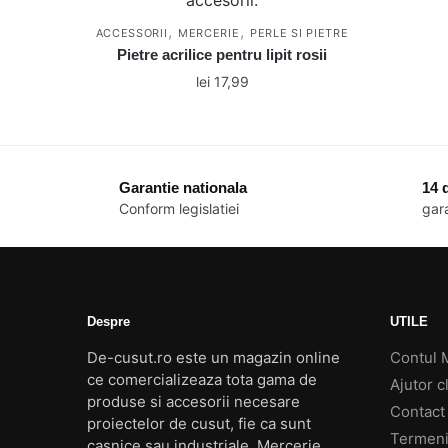
,
,
ACCESSORII
MERCERIE
PERLE SI PIETRE
Pietre acrilice pentru lipit rosii
lei
17,99
Acest
produs
are
Garantie nationala
14 d
mai
Conform legislatiei
gara
multe
variații.
Opțiunile
pot
fi
Despre
UTILE
alese
De-cusut.ro este un magazin online
Contul 
în
ce comercializeaza tota gama de
Ajutor cl
pagina
produse si accesorii necesare
Contact
produsului.
proiectelor de cusut, fie ca sunt
Termeni 
casnice sau industriale. Mercerie