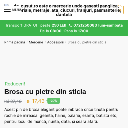
Skip
Skip
to
to
MENU
0
navigation
content
Transport GRATUIT peste
250 LEI
! 📞
0721250083
luni-sambata
De la
08:00
-Pana la
17:00
Prima pagină
Mercerie
Accessorii
Brosa cu pietre din sticla
/
/
/
Reduceri!
Brosa cu pietre din sticla
Prețul
Prețul
lei
17,43
lei
27,46
-37%
inițial
curent
Acest pin de brosa elegant poate imbraca orice tinuta pentru
rochie de mireasa, geanta, haine, palarie, esarfa, batista etc,
a
este:
pentru locul de muncă, nunta, data, și seara afară.
fost:
lei 17,43.