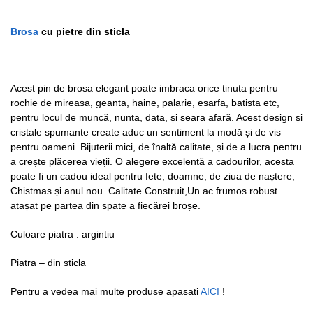
Brosa
cu pietre din sticla
Acest pin de brosa elegant poate imbraca orice tinuta pentru
rochie de mireasa, geanta, haine, palarie, esarfa, batista etc,
pentru locul de muncă, nunta, data, și seara afară. Acest design și
cristale spumante create aduc un sentiment la modă și de vis
pentru oameni. Bijuterii mici, de înaltă calitate, și de a lucra pentru
a crește plăcerea vieții. O alegere excelentă a cadourilor, acesta
poate fi un cadou ideal pentru fete, doamne, de ziua de naștere,
Chistmas și anul nou. Calitate Construit,Un ac frumos robust
atașat pe partea din spate a fiecărei broșe.
Culoare piatra : argintiu
Piatra – din sticla
Pentru a vedea mai multe produse apasati
AICI
!