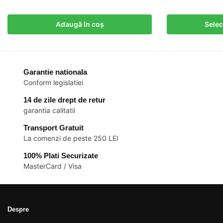
inițial
curent
a
este:
Adaugă în coș
Selec
fost:
lei 8,40.
lei 12,60.
Garantie nationala
Conform legislatiei
14 de zile drept de retur
garantia calitatii
Transport Gratuit
La comenzi de peste 250 LEI
100% Plati Securizate
MasterCard / Visa
Despre