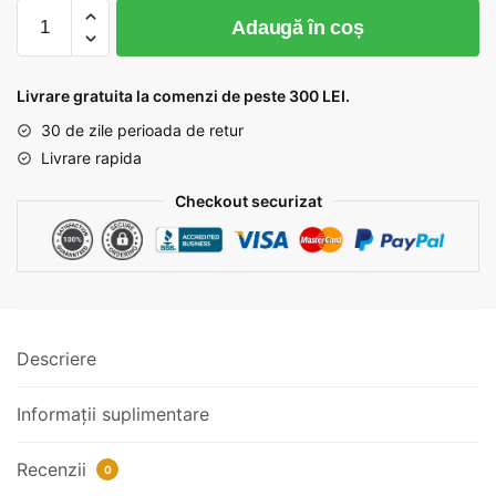
Cantitate
lei 27,46.
Adaugă în coș
Brosa
cu
pietre
Livrare gratuita la comenzi de peste 300 LEI.
din
30 de zile perioada de retur
sticla
Livrare rapida
Checkout securizat
Descriere
Informații suplimentare
Recenzii
0