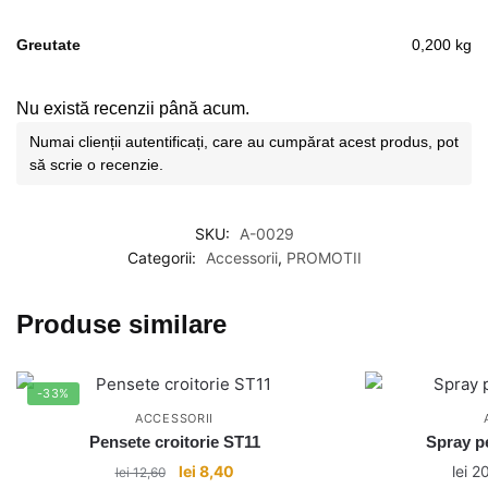
Greutate
0,200 kg
Nu există recenzii până acum.
Numai clienții autentificați, care au cumpărat acest produs, pot
să scrie o recenzie.
SKU:
A-0029
Categorii:
Accessorii
,
PROMOTII
Produse similare
-33%
ACCESSORII
Pensete croitorie ST11
Spray pe
Prețul
Prețul
lei
8,40
lei
20
lei
12,60