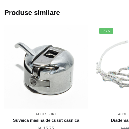
Produse similare
-37%
ACCESSORII
ACCES
Suveica masina de cusut casnica
Diadema 
lei
15,75
lei
55