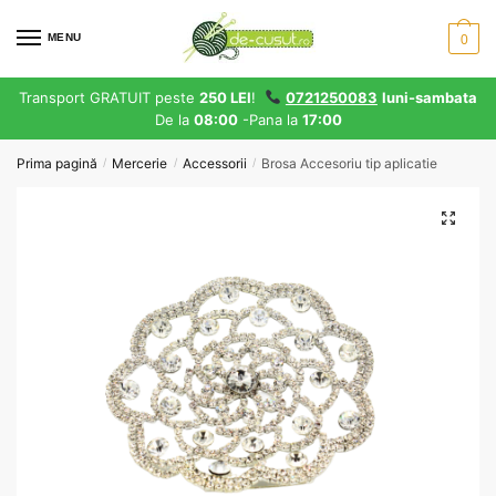
Skip
Skip
to
to
MENU
0
navigation
content
Transport GRATUIT peste
250 LEI
!
0721250083
luni-sambata
De la
08:00
-Pana la
17:00
Prima pagină
Mercerie
Accessorii
Brosa Accesoriu tip aplicatie
/
/
/