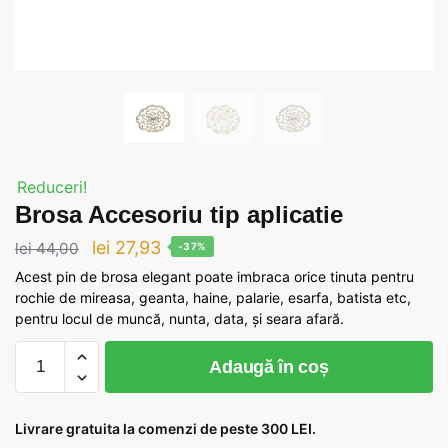
Reduceri!
Brosa Accesoriu tip aplicatie
Prețul
Prețul
lei
27,93
lei
44,00
-37%
inițial
curent
Acest pin de brosa elegant poate imbraca orice tinuta pentru
rochie de mireasa, geanta, haine, palarie, esarfa, batista etc,
a
este:
pentru locul de muncă, nunta, data, și seara afară.
fost:
lei 27,93.
Cantitate
lei 44,00.
Adaugă în coș
Brosa
Accesoriu
tip
Livrare gratuita la comenzi de peste 300 LEI.
aplicatie