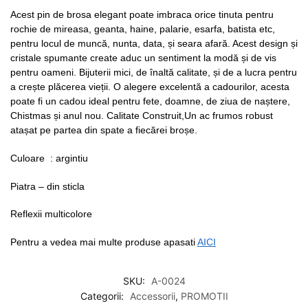
Acest pin de brosa elegant poate imbraca orice tinuta pentru
rochie de mireasa, geanta, haine, palarie, esarfa, batista etc,
pentru locul de muncă, nunta, data, și seara afară. Acest design și
cristale spumante create aduc un sentiment la modă și de vis
pentru oameni. Bijuterii mici, de înaltă calitate, și de a lucra pentru
a crește plăcerea vieții. O alegere excelentă a cadourilor, acesta
poate fi un cadou ideal pentru fete, doamne, de ziua de naștere,
Chistmas și anul nou. Calitate Construit,Un ac frumos robust
atașat pe partea din spate a fiecărei broșe.
Culoare : argintiu
Piatra – din sticla
Reflexii multicolore
Pentru a vedea mai multe produse apasati
AICI
SKU:
A-0024
Categorii:
Accessorii
,
PROMOTII