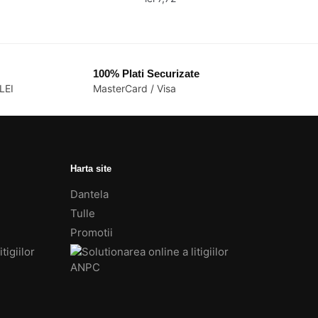
100% Plati Securizate
LEI
MasterCard / Visa
Harta site
Dantela
Tulle
Promotii
i.