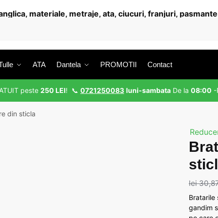
Tulle
ATA
Dantela
PROMOTII
Contact
RATUIT peste
250 LEI
! 📞
0721250083
luni-sambata
De la
08:00
-
e din sticla
Reducer
Brat
stic
lei
30,8
Bratarile
gandim s
pe care o