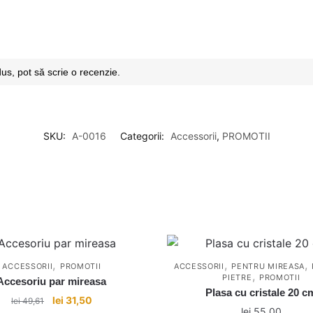
dus, pot să scrie o recenzie.
SKU:
A-0016
Categorii:
Accessorii
,
PROMOTII
,
,
,
ACCESSORII
PROMOTII
ACCESSORII
PENTRU MIREASA
,
PIETRE
PROMOTII
Accesoriu par mireasa
Plasa cu cristale 20 c
Prețul
Prețul
lei
31,50
lei
49,61
lei
55,00