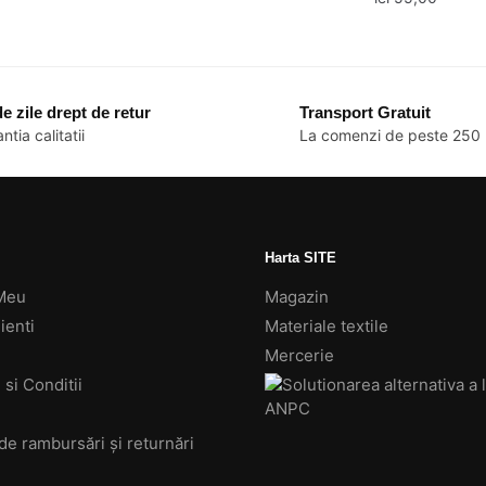
inițial
curent
a
este:
Acest
fost:
lei 31,50.
produs
lei 49,61.
are
e zile drept de retur
Transport Gratuit
mai
ntia calitatii
La comenzi de peste 250 
multe
variații.
Opțiunile
pot
fi
Harta SITE
alese
Meu
Magazin
în
ienti
Materiale textile
pagina
Mercerie
produsulu
si Conditii
 de rambursări și returnări