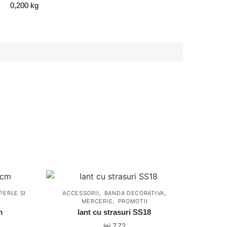
0,200 kg
,
,
PERLE SI
ACCESSORII
BANDA DECORATIVA
,
MERCERIE
PROMOTII
m
lant cu strasuri SS18
lei
7,72