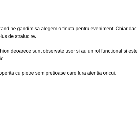
 cand ne gandim sa alegem o tinuta pentru eveniment. Chiar daca
lus de stralucire.
hion deoarece sunt observate usor si au un rol functional si estet
ic.
erita cu pietre semipretioase care fura atentia oricui.