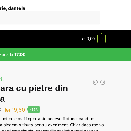
lei
0,00
0
Pana la
17:00
i!
ara cu pietre din
la
Prețul
Prețul
lei
19,60
7
-37%
inițial
curent
 sunt cele mai importante accesorii atunci cand ne
a alegem o tinuta pentru eveniment. Chiar daca rochia
a
este:
 porti este simpla, accesoriile schimba total aspectul