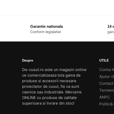
Garantie nationala
14 d
Conform legislatiei
gara
Despre
UTILE
De-cusut.ro este un magazin online
Contul 
ce comercializeaza tota gama de
Ajutor cl
produse si accesorii necesare
Contact
proiectelor de cusut, fie ca sunt
Termeni 
casnice sau industriale. Mercerie
ANPC
ONLINE cu produse de calitate
superioara si livrare din stoc!
Politică