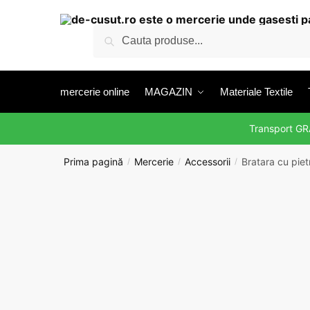
Skip
Skip
to
to
Caută
Caută
navigation
content
după:
mercerie online
MAGAZIN
Materiale Textile
Transport G
Prima pagină
Mercerie
Accessorii
Bratara cu pietr
/
/
/