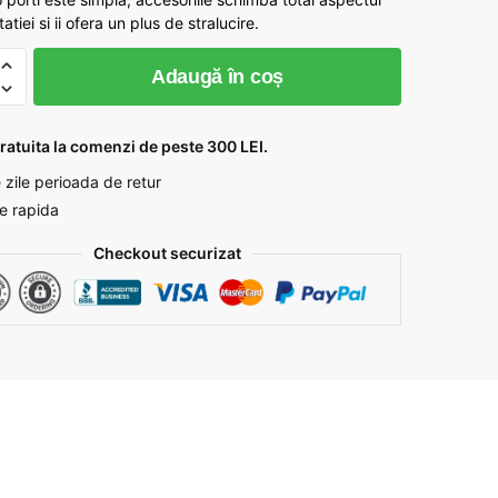
fost:
lei 19,60.
tiei si ii ofera un plus de stralucire.
lei 30,87.
te
Adaugă în coș
ratuita la comenzi de peste 300 LEI.
 zile perioada de retur
re rapida
Checkout securizat