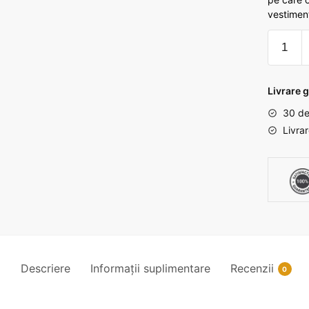
vestimenta
Cantita
Bratara
cu
pietre
Livrare g
din
30 de
sticla
Livra
Descriere
Informații suplimentare
Recenzii
0