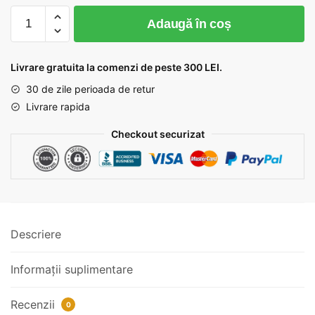
Cantitate
Adaugă în coș
Banda
pasmanterie
cu
Livrare gratuita la comenzi de peste 300 LEI.
franjuri
30 de zile perioada de retur
cod
Livrare rapida
355
Checkout securizat
Descriere
Informații suplimentare
Recenzii
0