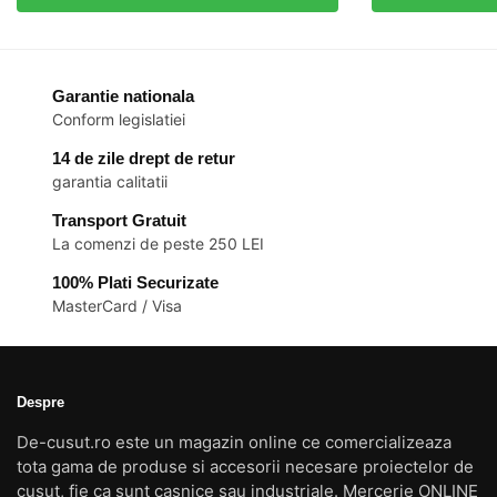
Garantie nationala
Conform legislatiei
14 de zile drept de retur
garantia calitatii
Transport Gratuit
La comenzi de peste 250 LEI
100% Plati Securizate
MasterCard / Visa
Despre
De-cusut.ro este un magazin online ce comercializeaza
tota gama de produse si accesorii necesare proiectelor de
cusut, fie ca sunt casnice sau industriale. Mercerie ONLINE