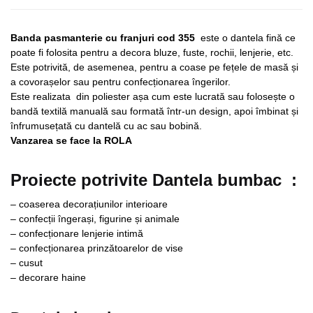
Banda pasmanterie cu franjuri cod 355
este o dantela fină ce
poate fi folosita pentru a decora bluze, fuste, rochii, lenjerie, etc.
Este potrivită, de asemenea, pentru a coase pe fețele de masă și
a covorașelor sau pentru confecționarea îngerilor.
Este realizata din poliester așa cum este lucrată sau folosește o
bandă textilă manuală sau formată într-un design, apoi îmbinat și
înfrumusețată cu dantelă cu ac sau bobină.
Vanzarea se face la ROLA
Proiecte potrivite
Dantela bumbac
:
– coaserea decorațiunilor interioare
– confecții îngerași, figurine și animale
– confecționare lenjerie intimă
– confecționarea prinzătoarelor de vise
– cusut
– decorare haine