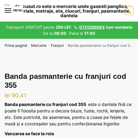
Skip
Skip
to
to
MENU
0
navigation
content
Transport GRATUIT peste
250 LEI
! 📞
0721250083
luni-sambata
De la
08:00
-Pana la
17:00
Prima pagină
Mercerie
Franjuri
Banda pasmanterie cu franjuri cod 355
/
/
/
Banda pasmanterie cu franjuri cod
355
lei
90,41
Banda pasmanterie cu franjuri cod 355
este o dantela fină ce
poate fi folosita pentru a decora bluze, fuste, rochii, lenjerie,
etc. Este potrivită, de asemenea, pentru a coase pe fețele de
masă și a covorașelor sau pentru confecționarea îngerilor.
Vanzarea se face la rola