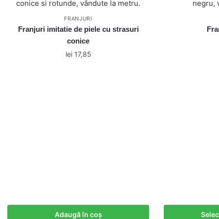
FRANJURI
Franjuri imitatie de piele cu strasuri
Fra
conice
lei
17,85
Adaugă în coș
Selec