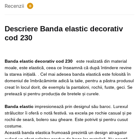
Recenzii
0
Descriere Banda elastic decorativ
cod 230
Banda elastic decorativ cod 230
este realizată din material
moale, este elastică, ceea ce înseamnă că după întindere revine
la starea inițială. . Cel mai adesea banda elastică este folosită în
domeniul de îmbrăcăminte adică la talie, pentru a păstra produsul
creat în locul dorit, de exemplu la pantaloni, rochii, fuste, geci. Se
pretează și pentru producția de bretele și curele.
Banda elastic
impresionează prin designul său baroc. Lurexul
strălucitor îi oferă o notă festivă. va excela pe rochie casual și pe
rochii de seară, bolero sau gheare. Este potrivit și pentru cusut
costume.
Această banda elastica frumoasă prezintă un design atragator
având un efect sclipitor produs de baza lor metalică. Nu poartă