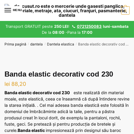
Skip
Skip
to
to
MENU
0
navigation
content
Transport GRATUIT peste
250 LEI
! 📞
0721250083
luni-sambata
De la
08:00
-Pana la
17:00
Prima pagină
dantela
Dantela elastica
Banda elastic decorativ cod 230
/
/
/
Banda elastic decorativ cod 230
lei
88,20
Banda elastic decorativ cod 230
este realizată din material
moale, este elastică, ceea ce înseamnă că după întindere revine
la starea inițială. . Cel mai adesea banda elastică este folosită în
domeniul de îmbrăcăminte adică la talie, pentru a păstra
produsul creat în locul dorit, de exemplu la pantaloni, rochii,
fuste, geci. Se pretează și pentru producția de bretele și
curele.
Banda elastic
impresionează prin designul său baroc