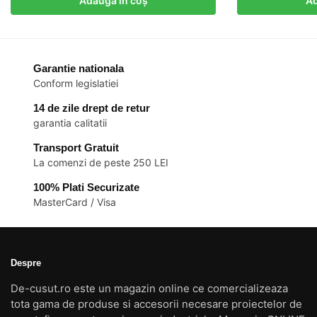
Adaugă în coș
Ad
Garantie nationala
Conform legislatiei
14 de zile drept de retur
garantia calitatii
Transport Gratuit
La comenzi de peste 250 LEI
100% Plati Securizate
MasterCard / Visa
Despre
De-cusut.ro este un magazin online ce comercializeaza
tota gama de produse si accesorii necesare proiectelor de