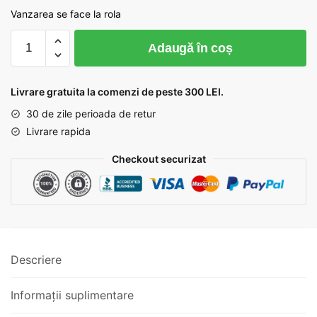
Vanzarea se face la rola
Cantitate
Adaugă în coș
Banda
elastic
decorativ
Livrare gratuita la comenzi de peste 300 LEI.
cod
30 de zile perioada de retur
230
Livrare rapida
Checkout securizat
Descriere
Informații suplimentare