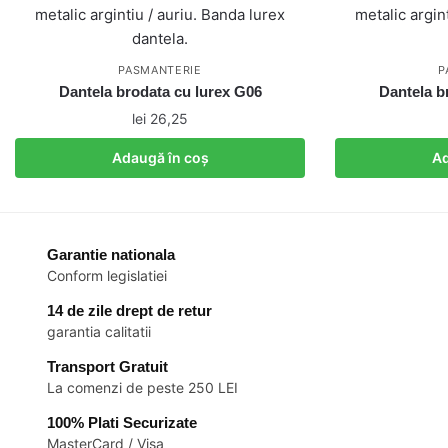
PASMANTERIE
P
Dantela brodata cu lurex G06
Dantela b
lei
26,25
Adaugă în coș
Ad
Garantie nationala
Conform legislatiei
14 de zile drept de retur
garantia calitatii
Transport Gratuit
La comenzi de peste 250 LEI
100% Plati Securizate
MasterCard / Visa