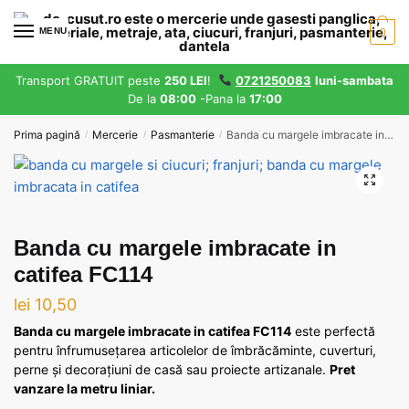
Skip
Skip
to
to
MENU
0
navigation
content
Transport GRATUIT peste
250 LEI
!
0721250083
luni-sambata
De la
08:00
-Pana la
17:00
Prima pagină
Mercerie
Pasmanterie
Banda cu margele imbracate in catifea FC114
/
/
/
Banda cu margele imbracate in
catifea FC114
lei
10,50
Banda cu margele imbracate in catifea FC114
este perfectă
pentru înfrumusețarea articolelor de îmbrăcăminte, cuverturi,
perne și decorațiuni de casă sau proiecte artizanale.
Pret
vanzare la metru liniar.