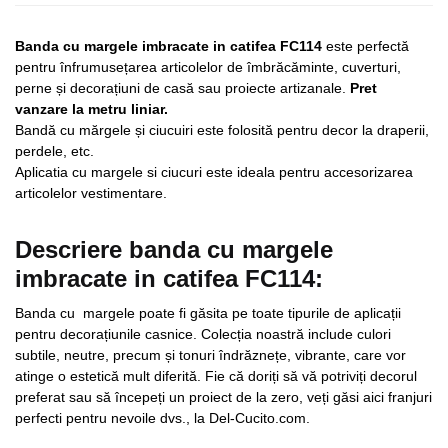
Banda cu margele imbracate in catifea FC114
este perfectă
pentru înfrumusețarea articolelor de îmbrăcăminte, cuverturi,
perne și decorațiuni de casă sau proiecte artizanale.
Pret
vanzare la metru liniar.
Bandă cu mărgele și ciucuiri este folosită pentru decor la draperii,
perdele, etc.
Aplicatia cu margele si ciucuri este ideala pentru accesorizarea
articolelor vestimentare.
Descriere banda cu margele
imbracate in catifea FC114:
Banda cu margele poate fi găsita pe toate tipurile de aplicații
pentru decorațiunile casnice. Colecția noastră include culori
subtile, neutre, precum și tonuri îndrăznețe, vibrante, care vor
atinge o estetică mult diferită. Fie că doriți să vă potriviți decorul
preferat sau să începeți un proiect de la zero, veți găsi aici franjuri
perfecti pentru nevoile dvs., la Del-Cucito.com.