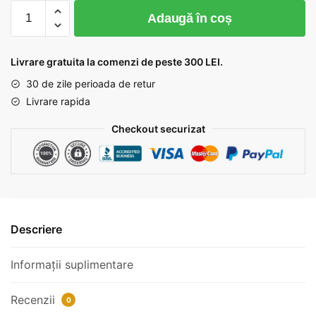
Cantitate
Adaugă în coș
Banda
cu
margele
Livrare gratuita la comenzi de peste 300 LEI.
imbracate
30 de zile perioada de retur
in
Livrare rapida
catifea
FC114
Checkout securizat
Descriere
Informații suplimentare
Recenzii
0